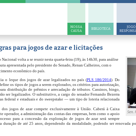
NOSSA
JOGO
BIBLIOTECA
CAUSA
RESPONS
ras para jogos de azar e licitações
cional volta a se reunir nesta quarta-feira (19), às 14h30, para análise
uta apresentada pelo presidente do Senado, Renan Calheiros, com o
scimento econômico do país.
a o leque dos jogos de azar legalizados no país (
PLS 186/2014
). Do
efine os tipos de jogos a serem explorados, os critérios para autorização,
para distribuição de prêmios e arrecadação de tributos. Cassinos, bingo,
rão ser legalizados. O substitutivo, a cargo do senador Fernando Bezerra
as federal e estaduais e do sweepstake — um tipo de loteria relacionada
ão dos jogos de azar compete exclusivamente à União. Caberá à Caixa
Sen. 
te operador, a administração das contas das empresas, bem como o apoio
rocesso para a concessão da exploração de jogos de azar será sempre
á a duração de até 25 anos, dependendo da modalidade, podendo ser renovada po