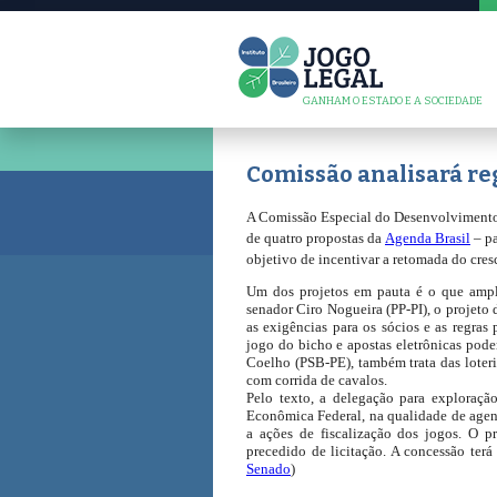
GANHAM O ESTADO E A SOCIEDADE
Comissão analisará reg
A Comissão Especial do Desenvolvimento Na
de quatro propostas da
Agenda Brasil
– pa
objetivo de incentivar a retomada do cre
Um dos projetos em pauta é o que ampli
senador Ciro Nogueira (PP-PI), o projeto d
as exigências para os sócios e as regras 
jogo do bicho e apostas eletrônicas pode
Coelho (PSB-PE), também trata das loteri
com corrida de cavalos.
Pelo texto, a delegação para exploraç
Econômica Federal, na qualidade de agen
a ações de fiscalização dos jogos. O p
precedido de licitação. A concessão ter
Senado
)