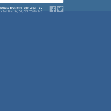
nstituto Brasileiro Jogo Legal - IJL
a Sul, Brasília, DF, CEP 70070-946