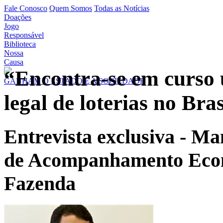
Fale Conosco
Quem Somos
Todas as Notícias
Doações
Jogo
Responsável
Biblioteca
Nossa
Causa
“Encontra-se em curso
GANHAM O ESTADO E A SOCIEDADE
legal de loterias no Br
Entrevista exclusiva - Ma
de Acompanhamento Econ
Fazenda