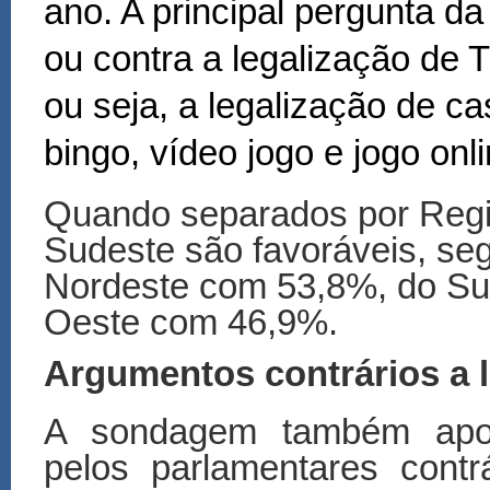
ano. A principal pergunta da
ou contra a legalização de 
ou seja, a legalização de ca
bingo, vídeo jogo e jogo onl
Quando separados por Regi
Sudeste são favoráveis, se
Nordeste com 53,8%, do Su
Oeste com 46,9%.
Argumentos contrários a 
A sondagem também apon
pelos parlamentares contr