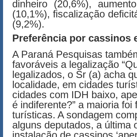
dinheiro (20,6%), aumento
(10,1%), fiscalização defici
(9,2%).
Preferência por cassinos 
A Paraná Pesquisas também
favoráveis a legalização “Q
legalizados, o Sr (a) acha 
localidade, em cidades turís
cidades com IDH baixo, ape
é indiferente?” a maioria fo
turísticas. A sondagem com
alguns deputados, a última 
instalação de cassinos ‘ape