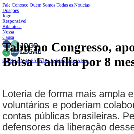
Fale Conosco
Quem Somos
Todas as Notícias
Doações
Jogo
Responsável
Biblioteca
Nossa
Causa
Tabu no Congresso, apo
Bolsa Família por 8 me
GANHAM O ESTADO E A SOCIEDADE
Loteria de forma mais ampla e
voluntários e poderiam colabo
contas públicas brasileiras. 
defensores da liberação desse