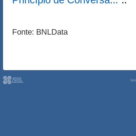
Princ
í
pio de Conversa...”
..
Fonte: BNLData
Set