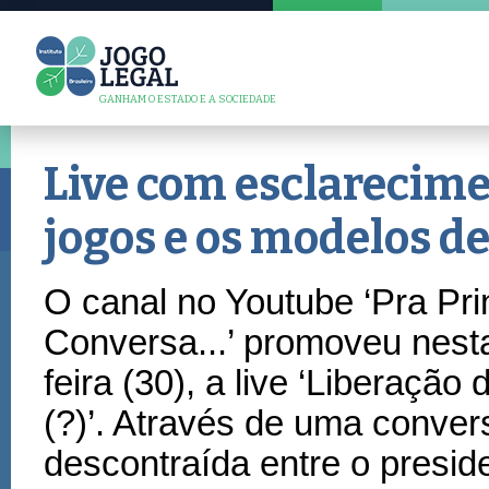
GANHAM O ESTADO E A SOCIEDADE
Live com esclarecime
jogos e os modelos de
O canal no Youtube ‘Pra Pri
Conversa...
’
promoveu nesta
feira (30), a live
‘
Libera
çã
o 
(?)’. Atrav
é
s de uma convers
descontra
í
da entre o presid