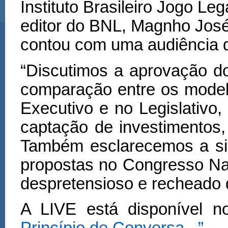
Instituto Brasileiro Jogo Lega
editor do BNL, Magnho Jos
contou com uma audi
ê
ncia 
“Discutimos a aprova
çã
o d
compara
çã
o entre os mode
Executivo e no Legislativo,
capta
çã
o de investimentos,
Tamb
é
m esclarecemos a sit
propostas no Congresso Na
despretensioso e recheado 
A LIVE está disponível 