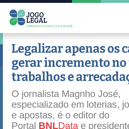
GANHAM O ESTADO E A SOCIEDADE
Legalizar apenas os c
gerar incremento no 
trabalhos e arrecada
O jornalista Magnho José,
especializado em loterias, j
e apostas, é o editor do
Portal
BNL
Data
e president