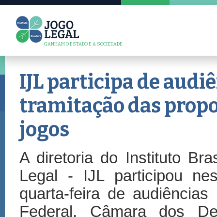
GANHAM O ESTADO E A SOCIEDADE
IJL participa de aud
tramitação das propo
jogos
A diretoria do Instituto Bra
Legal
-
IJL participou nes
quarta-feira de audi
ê
ncias
Federal, C
â
mara dos De