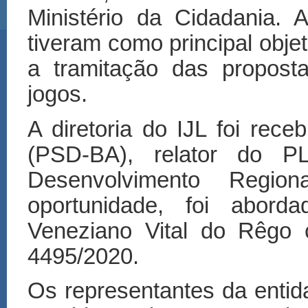
Minist
é
rio da Cidadania. A
tiveram como principal obje
a tramita
çã
o das propost
jogos.
A diretoria do IJL foi rec
(PSD-BA), relator do 
Desenvolvimento Regi
oportunidade, foi abord
Veneziano Vital do R
ê
go 
4495/2020.
Os representantes da enti