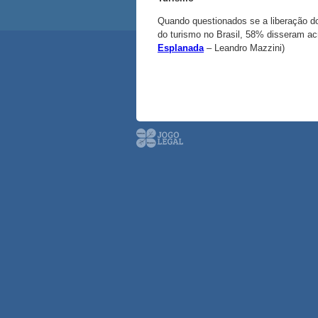
Quando questionados se a liberação do
do turismo no Brasil, 58% disseram acr
Esplanada
– Leandro Mazzini)