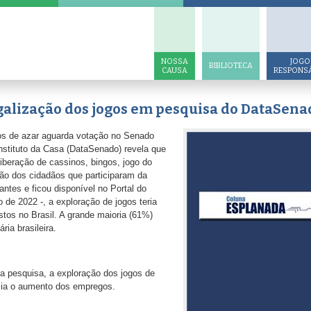
NOSSA
JOGO
BIBLIOTECA
CAUSA
RESPONS
egalização dos jogos em pesquisa do DataSena
gos de azar aguarda votação no Senado
instituto da Casa (DataSenado) revela que
iberação de cassinos, bingos, jogo do
ção dos cidadãos que participaram da
ntes e ficou disponível no Portal do
de 2022 -, a exploração de jogos teria
stos no Brasil. A grande maioria (61%)
ria brasileira.
a pesquisa, a exploração dos jogos de
cia o aumento dos empregos.