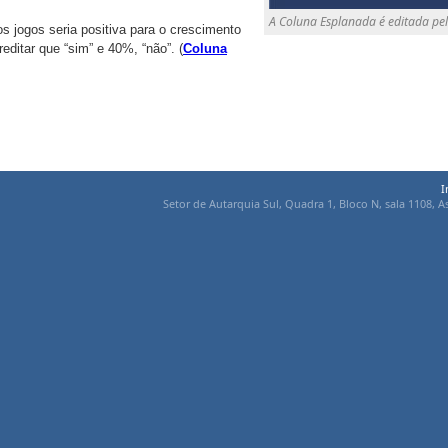
A Coluna Esplanada é editada pel
s jogos seria positiva para o crescimento
editar que “sim” e 40%, “não”. (
Coluna
I
Setor de Autarquia Sul, Quadra 1, Bloco N, sala 1108, As