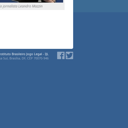
o jornalista Leandro Mazzin
nstituto Brasileiro Jogo Legal - IJL
a Sul, Brasília, DF, CEP 70070-946