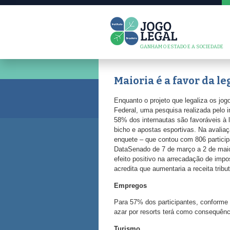
GANHAM O ESTADO E A SOCIEDADE
Maioria é a favor da l
Enquanto o projeto que legaliza os jo
Federal, uma pesquisa realizada pelo 
58% dos internautas são favoráveis à l
bicho e apostas esportivas. Na avalia
enquete – que contou com 806 participa
DataSenado de 7 de março a 2 de maio 
efeito positivo na arrecadação de impo
acredita que aumentaria a receita tributá
Empregos
Para 57% dos participantes, conforme 
azar por resorts terá como consequên
Turismo