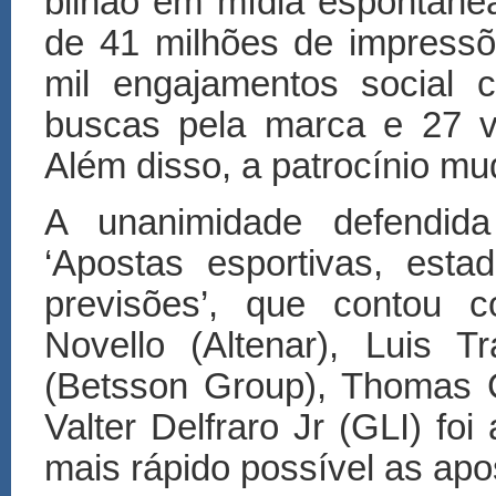
bilh
ã
o em m
í
dia espont
â
nea
de 41 milh
õ
es de impress
mil engajamentos social 
buscas pela marca e 27 v
Além disso, a patrocínio mu
A unanimidade defendida 
‘
Apostas esportivas, esta
previsões
’
, que contou c
Novello (Altenar), Luis T
(Betsson Group), Thomas 
Valter Delfraro Jr (GLI) fo
mais r
á
pido poss
í
vel as ap