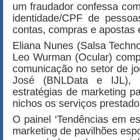
um fraudador confessa com
identidade/CPF de pessoa
contas, compras e apostas e
Eliana Nunes (Salsa Techno
Leo Wurman (Ocular) compa
comunica
çã
o no setor de j
Jos
é
(BNLData e IJL), o
estrat
é
gias de marketing p
nichos os serviços prestad
O painel ‘Tend
ê
ncias em es
marketing de pavilh
õ
es espo