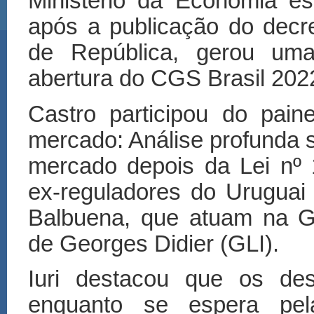
Minist
é
rio da Economia es
ap
ó
s a publica
çã
o do decr
de Rep
ú
blica, gerou um
abertura do CGS Brasil 202
Castro participou do paine
mercado: An
á
lise profunda 
mercado depois da Lei n
º
1
ex-reguladores do Uruguai
Balbuena, que atuam na G
de Georges Didier (GLI).
Iuri destacou que os des
enquanto se espera pel