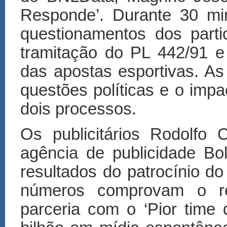
Responde
’
. Durante 30 mi
questionamentos dos part
tramita
çã
o do PL 442/91 e
das apostas esportivas. As
questões políticas e o impa
dois processos.
Os publicitários Rodolfo
agência de publicidade Bo
resultados do patrocínio do
números comprovam o re
parceria com o
‘
Pior time