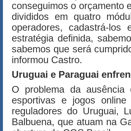
conseguimos o or
ç
amento e
divididos em quatro m
ó
du
operadores, cadastr
á
-los 
estrat
é
gia definida, sabem
sabemos que ser
á
cumprido
informou Castro.
Uruguai e Paraguai enfr
O problema da ausência 
esportivas e jogos onlin
reguladores do Uruguai, 
Balbuena, que atuam na Ga