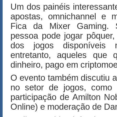
Um dos painéis interessant
apostas, omnichannel e m
Fica da Mixer Gaming. S
pessoa pode jogar p
ô
quer,
dos jogos disponíveis 
entretanto, aqueles que 
dinheiro, pago em criptomo
O evento também discutiu 
no setor de jogos, como l
participa
çã
o de Amilton No
Online) e modera
çã
o de Da