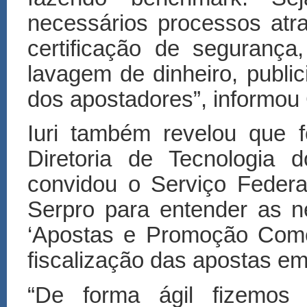
necessários processos atr
certificação de segurança
lavagem de dinheiro, publi
dos apostadores”, informou 
Iuri também revelou que 
Diretoria de Tecnologia 
convidou o Serviço Feder
Serpro para entender as n
‘
Apostas e Promo
çã
o Come
fiscaliza
çã
o das apostas em 
“
De forma
á
gil fizemos