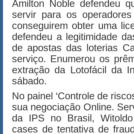
Amilton Noble defendeu qu
servir para os operadore
conseguirem obter uma lic
defendeu a legitimidade da
de apostas das loterias C
serviço. Enumerou os prêmi
extração da Lotofácil da I
sábado.
No painel
‘
Controle de risco
sua negocia
çã
o Online. Ser
da IPS no Brasil, Witoldo
cases de tentativa de fra