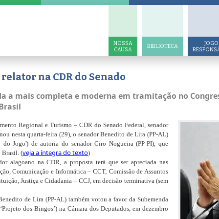
NOSSA
JOGO
BIBLIOTECA
CAUSA
RESPONS
em relator na CDR do Senado
da a mais completa e moderna em tramitação no Congres
Brasil
imento Regional e Turismo – CDR do Senado Federal, senador
ou nesta quarta-feira (29), o senador Benedito de Lira (PP-AL)
 do Jogo') de autoria do senador Ciro Nogueira (PP-PI), que
veja a íntegra do texto
Brasil. (
)
dor alagoano na CDR, a proposta terá que ser apreciada nas
ação, Comunicação e Informática – CCT; Comissão de Assuntos
ição, Justiça e Cidadania – CCJ, em decisão terminativa (sem
 Benedito de Lira (PP-AL) também votou a favor da Subemenda
 (‘Projeto dos Bingos’) na Câmara dos Deputados, em dezembro