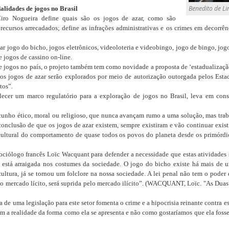
Benedito de Li
alidades de jogos no Brasil
Ciro Nogueira define quais são os jogos de azar, como são
 recursos arrecadados; define as infrações administrativas e os crimes em decorrên
ar jogo do bicho, jogos eletrônicos, videoloteria e videobingo, jogo de bingo, jogo
e jogos de cassino on-line.
e jogos no país, o projeto também tem como novidade a proposta de ‘estadualizaç
os jogos de azar serão explorados por meio de autorização outorgada pelos Estad
tos”.
ecer um marco regulatório para a exploração de jogos no Brasil, leva em consid
 cunho ético, moral ou religioso, que nunca avançam rumo a uma solução, mas tra
conclusão de que os jogos de azar existem, sempre existiram e vão continuar exist
-cultural do comportamento de quase todos os povos do planeta desde os primórdi
ciólogo francês Loïc Wacquant para defender a necessidade que estas atividades s
e está arraigada nos costumes da sociedade. O jogo do bicho existe há mais de 
ultura, já se tornou um folclore na nossa sociedade. A lei penal não tem o poder 
lo mercado lícito, será suprida pelo mercado ilícito”. (WACQUANT, Loïc. "As Duas 
de uma legislação para este setor fomenta o crime e a hipocrisia reinante contra e
om a realidade da forma como ela se apresenta e não como gostaríamos que ela fosse