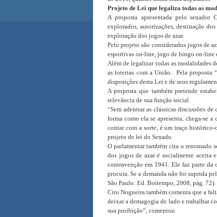
Projeto de Lei que legaliza todas as mod
A proposta apresentada pelo senador 
explorados, autorizações, destinação dos
exploração dos jogos de azar.
Pelo projeto são considerados jogos de az
esportivas on-line, jogo de bingo on-line 
Além de legalizar todas as modalidades d
as loterias com a União.
Pela proposta “
disposições desta Lei e de seus regulamen
A proposta que também pretende estabel
relevância de sua função social.
“Sem adentrar as clássicas discussões de
forma como ela se apresenta, chega-se a 
contar com a sorte, é um traço histórico
projeto de lei do Senado.
O parlamentar também cita o renomado so
dos jogos de azar é socialmente aceita 
contravenção em 1941. Ele faz parte da c
procura. Se a demanda não for suprida pe
São Paulo: Ed. Boitempo, 2008, pág. 72).
Ciro Nogueira também comenta que a falta 
deixar a demagogia de lado e trabalhar c
sua proibição”, comentou.