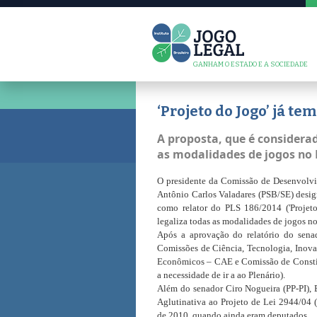
GANHAM O ESTADO E A SOCIEDADE
‘Projeto do Jogo’ já t
A proposta, que é considera
as modalidades de jogos no 
O presidente da Comissão de Desenvolv
Antônio Carlos Valadares (PSB/SE) design
como relator do PLS 186/2014 ('Projeto
legaliza todas as modalidades de jogos no 
Após a aprovação do relatório do sena
Comissões de Ciência, Tecnologia, Inov
Econômicos – CAE e Comissão de Constitu
a necessidade de ir a ao Plenário).
Além do senador Ciro Nogueira (PP-PI),
Aglutinativa ao Projeto de Lei 2944/04
de 2010, quando ainda eram deputados