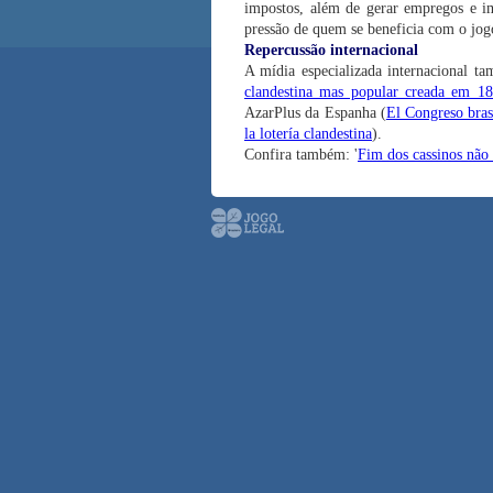
impostos, além de gerar empregos e imp
pressão de quem se beneficia com o jogo
Repercussão internacional
A mídia especializada internacional t
clandestina mas popular creada em 1
AzarPlus da Espanha (
El Congreso brasi
la lotería clandestina
).
Confira também: '
Fim dos cassinos não