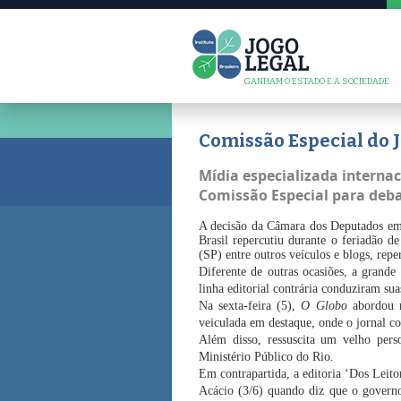
GANHAM O ESTADO E A SOCIEDADE
Comissão Especial do 
Mídia especializada intern
Comissão Especial para debat
A decisão da Câmara dos Deputados em 
Brasil repercutiu durante o feriadão d
(SP) entre outros veículos e blogs, rep
Diferente de outras ocasiões, a grande
linha editorial contrária conduziram su
Na sexta-feira (5),
O Globo
abordou n
veiculada em destaque, onde o jornal co
Além disso, ressuscita um velho per
Ministério Público do Rio.
Em contrapartida, a editoria ‘Dos Leito
Acácio (3/6) quando diz que o governo