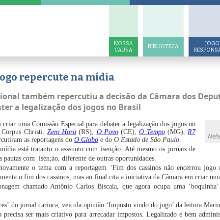
NOSSA
JOGO
BIBLIOTECA
CAUSA
RESPONS
Jogo repercute na mídia
acional também repercutiu a decisão da Câmara dos Depu
er a legalização dos jogos no Brasil
criar uma Comissão Especial para debater a legalização dos jogos no
e Corpus Christi.
Zero Hora
(RS),
O Povo
(CE),
O Tempo
(MG),
R7
Nels
ercutiram as reportagens do
O Globo
e do
O Estado de São Paulo
.
 mídia está tratanto o asssunto com isenção. Até mesmo os jornais de
as pautas com isen;áo, diferente de outras oportunidades.
ovamente o tema com a reportagem ‘Fim dos cassinos não encerrou jogo 
menta o fim dos cassinos, mas ao final cita a iniciativa da Câmara em criar uma
sonagem chamado Antônio Carlos Biscaia, que agora ocupa uma ‘boquinha’ 
res’ do jornal carioca, veicula opinião ‘Imposto vindo do jogo’ da leitora Ma
 precisa ser mais criativo para arrecadar impostos. Legalizado e bem adminis