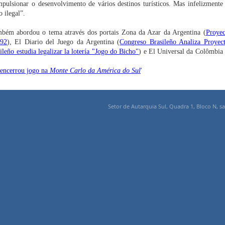
ulsionar o desenvolvimento de vários destinos turísticos. Mas infelizmente 
 ilegal”.
ambém abordou o tema através dos portais Zona da Azar da Argentina (
Proyec
892
), El Diario del Juego da Argentina (
Congreso Brasileño Analiza Proyect
leño estudia legalizar la lotería "Jogo do Bicho"
) e El Universal da Colômbia 
 encerrou jogo na
Monte Carlo da América do Sul
'
Setor de Autarquia Sul, Quadra 1, Bloco N, sal