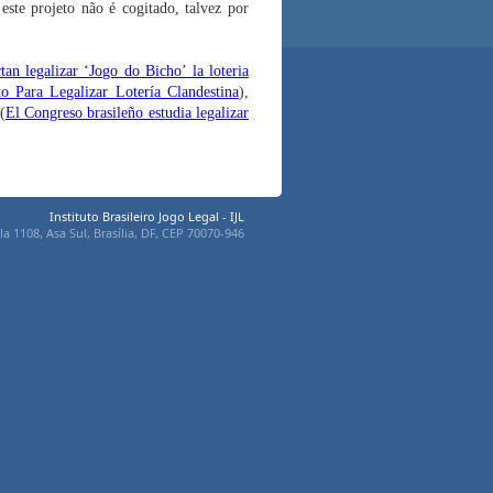
este projeto não é cogitado, talvez por
tan legalizar ‘Jogo do Bicho’ la loteria
o Para Legalizar Lotería Clandestina
),
(
El Congreso brasileño estudia legalizar
Instituto Brasileiro Jogo Legal - IJL
a 1108, Asa Sul, Brasília, DF, CEP 70070-946